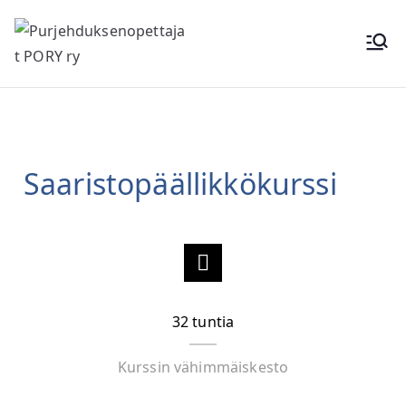
Purjehduk
senopettaj
at PORY ry
Saaristopäällikkökurssi
32
tuntia
Kurssin vähimmäiskesto