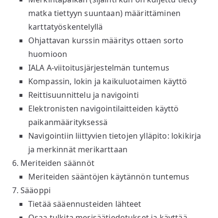
matka tiettyyn suuntaan) määrittäminen
karttatyöskentelyllä
Ohjattavan kurssin määritys ottaen sorto
huomioon
IALA A-viitoitusjärjestelmän tuntemus
Kompassin, lokin ja kaikuluotaimen käyttö
Reittisuunnittelu ja navigointi
Elektronisten navigointilaitteiden käyttö
paikanmäärityksessä
Navigointiin liittyvien tietojen ylläpito: lokikirja
ja merkinnät merikarttaan
Meriteiden säännöt
Meriteiden sääntöjen käytännön tuntemus
Sääoppi
Tietää sääennusteiden lähteet
Osaa tulkita merisäätiedotukset ja käyttää