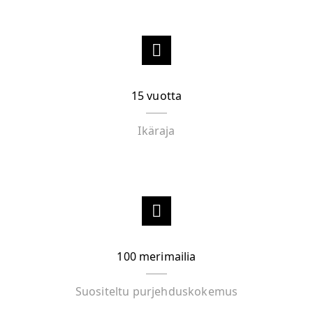
15
vuotta
Ikäraja
100
merimailia
Suositeltu purjehduskokemus