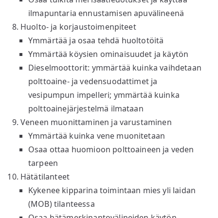
ilmapuntaria ennustamisen apuvälineenä
Huolto- ja korjaustoimenpiteet
Ymmärtää ja osaa tehdä huoltotöitä
Ymmärtää köysien ominaisuudet ja käytön
Dieselmoottorit: ymmärtää kuinka vaihdetaan
polttoaine- ja vedensuodattimet ja
vesipumpun impelleri; ymmärtää kuinka
polttoainejärjestelmä ilmataan
Veneen muonittaminen ja varustaminen
Ymmärtää kuinka vene muonitetaan
Osaa ottaa huomioon polttoaineen ja veden
tarpeen
Hätätilanteet
Kykenee kipparina toimintaan mies yli laidan
(MOB) tilanteessa
Osaa hätämerkinantovälineiden käytön