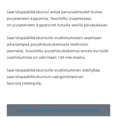
Saaristopäällikkökurssi antaa perusvalmiudet toimia
purjeveneen kipparina. Tavoiteltu osaamistaso
on purjeveneen kipparointi tutuilla vesillä päiväsaikaan.
Saaristopäällikkökurssille osallistumiseen vaaditaan
aikaisempaa purjehduskokemusta miehistön
jäsenenä. Suositeltu purjehduskokemus ennen kurssille
osallistumista on vähintään 100 merimailia.
Saaristopäällikkökurssille osallistuminen edellyttää
saaristopäällikkökurssin navigointiteorian
tasoista tietämystä.
Löydä kurssia järjestävä purjehduskoulu!