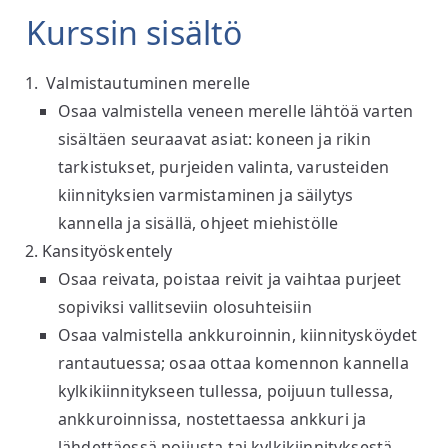
Kurssin sisältö
Valmistautuminen merelle
Osaa valmistella veneen merelle lähtöä varten
sisältäen seuraavat asiat: koneen ja rikin
tarkistukset, purjeiden valinta, varusteiden
kiinnityksien varmistaminen ja säilytys
kannella ja sisällä, ohjeet miehistölle
Kansityöskentely
Osaa reivata, poistaa reivit ja vaihtaa purjeet
sopiviksi vallitseviin olosuhteisiin
Osaa valmistella ankkuroinnin, kiinnitysköydet
rantautuessa; osaa ottaa komennon kannella
kylkikiinnitykseen tullessa, poijuun tullessa,
ankkuroinnissa, nostettaessa ankkuri ja
lähdettäessä poijusta tai kylkikiinnityksestä