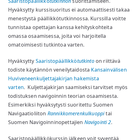
Saaristopäällikkö
tutkinnon
suorittamiseen.
Hyväksytty kurssisuoritus ei automaattisesti takaa
menestystä päällikkötutkinnossa. Kurssilla voitte
tunnistaa opettajan kanssa kehityskohteita
omassa osaamisessa, joita voi harjoitella
omatoimisesti tutkintoa varten.
Hyväksytty
Saaristopäällikkö
tutkinto
on riittävä
todiste käytännön veneilytaidosta
Kansainvälisen
Huviveneenkuljettajakirjan hakemista
varten
.
Kuljettajakirjan saamiseksi tarvitset myös
todistuksen navigoinnin teorian osaamisesta.
Esimerkiksi hyväksytysti suoritettu Suomen
Navigaatioliiton
Rannikkomerenkulkuoppi
tai
Suomen Navigoinninopettajien
Navigointi 2
.
Saaristopäällikkökurssin jälkeen voit syventää