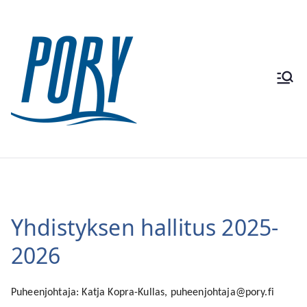
Skip
to
content
Purjehduk
senopettaj
at PORY ry
Yhdistyksen hallitus 2025-
2026
Puheenjohtaja: Katja Kopra-Kullas, puheenjohtaja@pory.fi