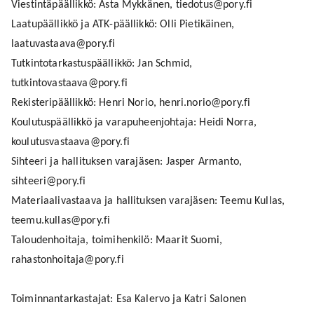
Viestintäpäällikkö: Asta Mykkänen, tiedotus@pory.fi
Laatupäällikkö ja ATK-päällikkö: Olli Pietikäinen,
laatuvastaava@pory.fi
Tutkintotarkastuspäällikkö: Jan Schmid,
tutkintovastaava@pory.fi
Rekisteripäällikkö: Henri Norio, henri.norio@pory.fi
Koulutuspäällikkö ja varapuheenjohtaja: Heidi Norra,
koulutusvastaava@pory.fi
Sihteeri ja hallituksen varajäsen: Jasper Armanto,
sihteeri@pory.fi
Materiaalivastaava ja hallituksen varajäsen: Teemu Kullas,
teemu.kullas@pory.fi
Taloudenhoitaja, toimihenkilö: Maarit Suomi,
rahastonhoitaja@pory.fi
Toiminnantarkastajat: Esa Kalervo ja Katri Salonen