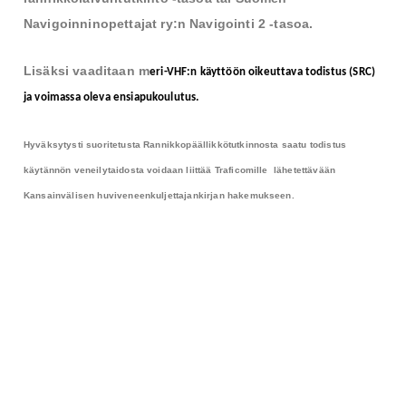
Navigoinninopettajat ry:n Navigointi 2 -tasoa.
Lisäksi vaaditaan m
eri-VHF:n käyttöön oikeuttava todistus (SRC) 
ja voimassa oleva ensiapukoulutus.
Hyväksytysti suoritetusta Rannikkopäällikkötutkinnosta saatu todistus
käytännön veneilytaidosta voidaan liittää Traficomille lähetettävään
Kansainvälisen huviveneenkuljettajankirjan hakemukseen.