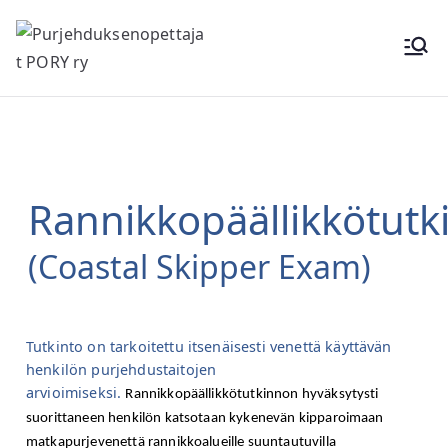
Purjehduk
senopettaj
at PORY ry
Rannikkopäällikkötutk
(Coastal Skipper Exam)
Tutkinto on tarkoitettu itsenäisesti venettä käyttävän
henkilön purjehdustaitojen
arvioimiseksi.
Rannikkopäällikkötutkinnon
 hyväksytysti 
suorittaneen henkilön katsotaan kykenevän kipparoimaan 
matkapurjevenettä rannikkoalueille suuntautuvilla 