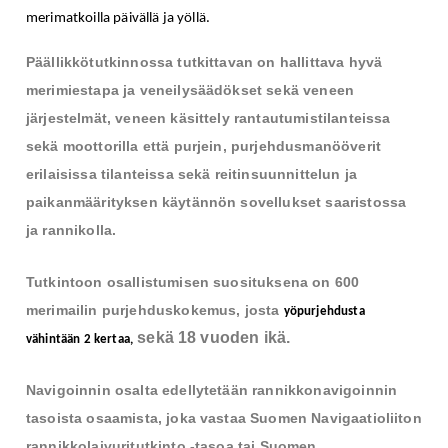
merimatkoilla päivällä ja yöllä. 
Päällikkötutkinnossa tutkittavan on hallittava hyvä
merimiestapa ja veneilysäädökset sekä veneen
järjestelmät, veneen käsittely rantautumistilanteissa
sekä moottorilla että purjein, purjehdusmanööverit
erilaisissa tilanteissa sekä reitinsuunnittelun ja
paikanmäärityksen käytännön sovellukset saaristossa
ja rannikolla.
Tutkintoon osallistumisen suosituksena on 600
merimailin purjehduskokemus, josta
yöpurjehdusta 
sekä 18 vuoden ikä.
vähintään 2 kertaa,
Navigoinnin osalta edellytetään rannikkonavigoinnin
tasoista osaamista, joka vastaa Suomen Navigaatioliiton
rannikkolaivuritutkinto -tasoa tai Suomen